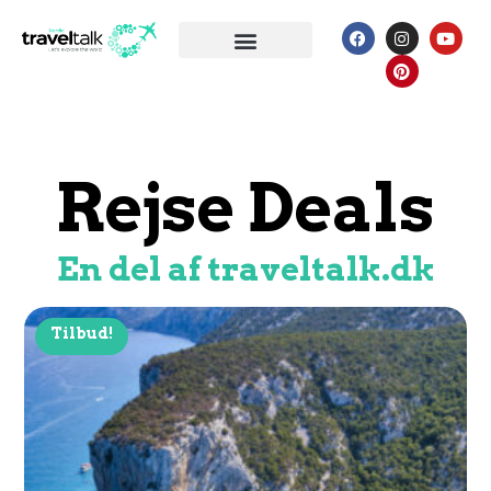
REJSE DEALS
Rejse Deals
En del af traveltalk.dk
Tilbud!